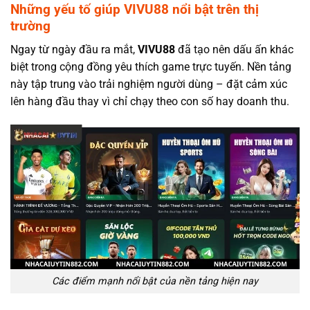
Những yếu tố giúp VIVU88 nổi bật trên thị
trường
Ngay từ ngày đầu ra mắt,
VIVU88
đã tạo nên dấu ấn khác
biệt trong cộng đồng yêu thích game trực tuyến. Nền tảng
này tập trung vào trải nghiệm người dùng – đặt cảm xúc
lên hàng đầu thay vì chỉ chạy theo con số hay doanh thu.
Các điểm mạnh nổi bật của nền tảng hiện nay