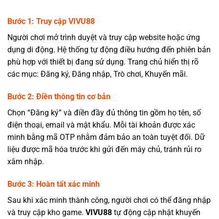
Bước 1: Truy cập VIVU88
Người chơi mở trình duyệt và truy cập website hoặc ứng
dụng di động. Hệ thống tự động điều hướng đến phiên bản
phù hợp với thiết bị đang sử dụng. Trang chủ hiển thị rõ
các mục: Đăng ký, Đăng nhập, Trò chơi, Khuyến mãi.
Bước 2: Điền thông tin cơ bản
Chọn “Đăng ký” và điền đầy đủ thông tin gồm họ tên, số
điện thoại, email và mật khẩu. Mỗi tài khoản được xác
minh bằng mã OTP nhằm đảm bảo an toàn tuyệt đối. Dữ
liệu được mã hóa trước khi gửi đến máy chủ, tránh rủi ro
xâm nhập.
Bước 3: Hoàn tất xác minh
Sau khi xác minh thành công, người chơi có thể đăng nhập
và truy cập kho game.
VIVU88
tự động cập nhật khuyến