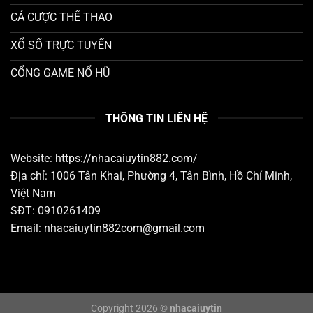
CÁ CƯỢC THẾ THAO
XỔ SỐ TRỰC TUYẾN
CỔNG GAME NỔ HŨ
THÔNG TIN LIÊN HỆ
Website:
https://nhacaiuytin882.com/
Địa chỉ: 1006 Tân Khai, Phường 4, Tân Bình, Hồ Chí Minh,
Việt Nam
SĐT: 0910261409
Email:
nhacaiuytin882com@gmail.com
Copyright 2026 ©
nhacaiuytin