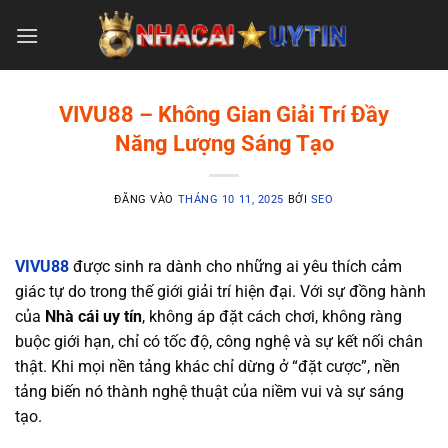
Bỏ
qua
nội
dung
VIVU88 – Không Gian Giải Trí Đầy
Năng Lượng Sáng Tạo
ĐĂNG VÀO
THÁNG 10 11, 2025
BỞI
SEO
VIVU88
được sinh ra dành cho những ai yêu thích cảm
giác tự do trong thế giới giải trí hiện đại. Với sự đồng hành
của
Nhà cái uy
tín
, không áp đặt cách chơi, không ràng
buộc giới hạn, chỉ có tốc độ, công nghệ và sự kết nối chân
thật. Khi mọi nền tảng khác chỉ dừng ở “đặt cược”, nền
tảng biến nó thành nghệ thuật của niềm vui và sự sáng
tạo.