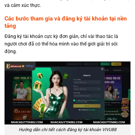
và cảm xúc thực.
Các bước tham gia và đăng ký tài khoản tại nền
tảng
Đăng ký tài khoản cực kỳ đơn giản, chỉ vài thao tác là
người chơi đã có thể hòa mình vào thế giới giải trí sôi
động.
Hướng dẫn chi tiết cách đăng ký tài khoản VIVU88