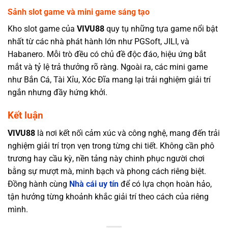
Sảnh slot game và mini game sáng tạo
Kho slot game của
VIVU88
quy tụ những tựa game nổi bật
nhất từ các nhà phát hành lớn như PGSoft, JILI, và
Habanero. Mỗi trò đều có chủ đề độc đáo, hiệu ứng bắt
mắt và tỷ lệ trả thưởng rõ ràng. Ngoài ra, các mini game
như Bắn Cá, Tài Xỉu, Xóc Đĩa mang lại trải nghiệm giải trí
ngắn nhưng đầy hứng khởi.
Kết luận
VIVU88
là nơi kết nối cảm xúc và công nghệ, mang đến trải
nghiệm giải trí trọn vẹn trong từng chi tiết. Không cần phô
trương hay cầu kỳ, nền tảng này chinh phục người chơi
bằng sự mượt mà, minh bạch và phong cách riêng biệt.
Đồng hành cùng
Nhà cái uy tín
để có lựa chọn hoàn hảo,
tận hưởng từng khoảnh khắc giải trí theo cách của riêng
mình.