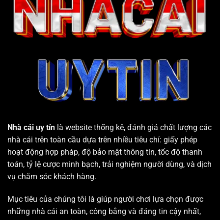
Cộng
Đồng
Sôi
Động
Nhà cái uy tín
là website thống kê, đánh giá chất lượng các
nhà cái trên toàn cầu dựa trên nhiều tiêu chí: giấy phép
hoạt động hợp pháp, độ bảo mật thông tin, tốc độ thanh
toán, tỷ lệ cược minh bạch, trải nghiệm người dùng, và dịch
vụ chăm sóc khách hàng.
Mục tiêu của chúng tôi là giúp người chơi lựa chọn được
những nhà cái an toàn, công bằng và đáng tin cậy nhất,