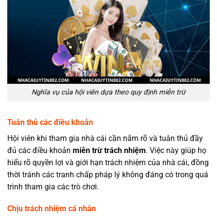
Nghĩa vụ của hội viên dựa theo quy định miễn trừ
Tuân thủ các điều khoản
Hội viên khi tham gia nhà cái cần nắm rõ và tuân thủ đầy
đủ các điều khoản
miễn trừ trách nhiệm
. Việc này giúp họ
hiểu rõ quyền lợi và giới hạn trách nhiệm của nhà cái, đồng
thời tránh các tranh chấp pháp lý không đáng có trong quá
trình tham gia các trò chơi.
Chịu trách nhiệm cá nhân