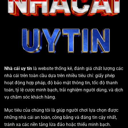
Nhà cái uy tín
là website thống kê, đánh giá chất lượng các
nhà cái trên toàn cầu dựa trên nhiều tiêu chí: giấy phép
hoạt động hợp pháp, độ bảo mật thông tin, tốc độ thanh
toán, tỷ lệ cược minh bạch, trải nghiệm người dùng, và dịch
vụ chăm sóc khách hàng.
Mục tiêu của chúng tôi là giúp người chơi lựa chọn được
những nhà cái an toàn, công bằng và đáng tin cậy nhất,
tránh xa các nền tảng lừa đảo hoặc thiếu minh bạch.