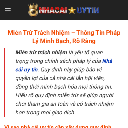
Bỏ
qua
nội
dung
Miễn Trừ Trách Nhiệm – Thông Tin Pháp
Lý Minh Bạch, Rõ Ràng
Miễn trừ trách nhiệm
là yếu tố quan
trọng trong chính sách pháp lý của
Nhà
cái uy tín
. Quy định này giúp bảo vệ
quyền lợi của cả nhà cái lẫn hội viên,
đồng thời minh bạch hóa mọi thông tin.
Hiểu rõ quy định miễn trừ sẽ giúp người
chơi tham gia an toàn và có trách nhiệm
hơn trong mọi giao dịch.
Vì sao nhà cái uy tín cần xây dựng quy định