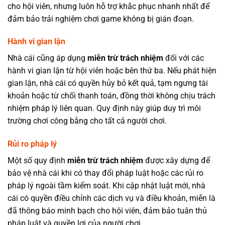
cho hội viên, nhưng luôn hỗ trợ khắc phục nhanh nhất để
đảm bảo trải nghiệm chơi game không bị gián đoạn.
Hành vi gian lận
Nhà cái cũng áp dụng
miễn trừ trách nhiệm
đối với các
hành vi gian lận từ hội viên hoặc bên thứ ba. Nếu phát hiện
gian lận, nhà cái có quyền hủy bỏ kết quả, tạm ngưng tài
khoản hoặc từ chối thanh toán, đồng thời không chịu trách
nhiệm pháp lý liên quan. Quy định này giúp duy trì môi
trường chơi công bằng cho tất cả người chơi.
Rủi ro pháp lý
Một số quy định
miễn trừ trách nhiệm
được xây dựng để
bảo vệ nhà cái khi có thay đổi pháp luật hoặc các rủi ro
pháp lý ngoài tầm kiểm soát. Khi cập nhật luật mới, nhà
cái có quyền điều chỉnh các dịch vụ và điều khoản, miễn là
đã thông báo minh bạch cho hội viên, đảm bảo tuân thủ
pháp luật và quyền lợi của người chơi.