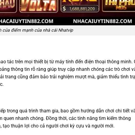
 của điểm mạnh của nhà cái Nhatvip
hao tác trên mọi thiết bị từ máy tính đến điện thoại thông minh.
ảng thông tin rõ ràng giúp truy cập nhanh chóng các trò chơi v
 tải trang cũng đảm bảo trải nghiệm mượt mà, giảm thiểu tình tr
c.
iếp trong quá trình tham gia, bao gồm hướng dẫn chơi chi tiết v
làm quen nhanh chóng. Đồng thời, các tính năng tìm kiếm thông
n, tạo thuận lợi cho cả người chơi kỳ cựu và người mới.