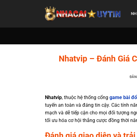
Bỏ
qua
NH
nội
dung
Nhatvip – Đánh Giá C
ĐĂN
Nhatvip
, thuộc hệ thống
cổng
game bài đổ
tuyến an toàn và đáng tin cậy. Các tính n
mạch và dễ tiếp cận cho mọi đối tượng ngư
tối ưu hóa cơ hội thắng cược đồng thời nâng 
Đánh giá giao diện và trả