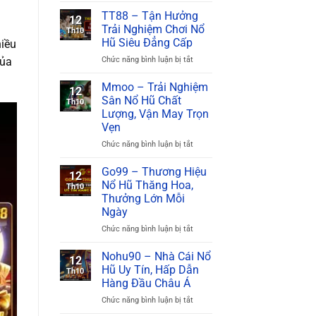
789p
Trọn
–
Tay
TT88 – Tận Hưởng
12
Không
Với
Trải Nghiệm Chơi Nổ
Th10
Gian
Game
Hũ Siêu Đẳng Cấp
hiều
Nổ
Nổ
Chức năng bình luận bị tắt
ở
của
Hũ
Hũ
TT88
Đỉnh
Đa
–
Cao,
Mmoo – Trải Nghiệm
Dạng
12
Tận
Giải
Sân Nổ Hũ Chất
Th10
Hưởng
Thưởng
Lượng, Vận May Trọn
Trải
Cực
Vẹn
Nghiệm
Hấp
Chơi
Chức năng bình luận bị tắt
Dẫn
ở
Nổ
Mmoo
Hũ
–
Go99 – Thương Hiệu
12
Siêu
Trải
Nổ Hũ Thăng Hoa,
Th10
Đẳng
Nghiệm
Thưởng Lớn Mỗi
Cấp
Sân
Ngày
Nổ
Hũ
Chức năng bình luận bị tắt
ở
Chất
Go99
Lượng,
–
Nohu90 – Nhà Cái Nổ
12
Vận
Thương
Hũ Uy Tín, Hấp Dẫn
Th10
May
Hiệu
Hàng Đầu Châu Á
Trọn
Nổ
Chức năng bình luận bị tắt
Vẹn
ở
Hũ
Nohu90
Thăng