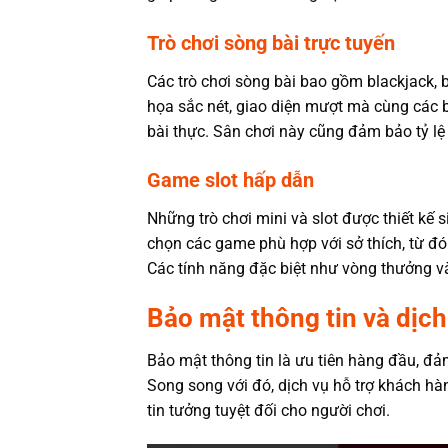
Trò chơi sòng bài trực tuyến
Các trò chơi sòng bài bao gồm blackjack, b
họa sắc nét, giao diện mượt mà cùng các 
bài thực. Sân chơi này cũng đảm bảo tỷ lệ
Game slot hấp dẫn
Những trò chơi mini và slot được thiết kế
chọn các game phù hợp với sở thích, từ đó 
Các tính năng đặc biệt như vòng thưởng và
Bảo mật thông tin và dịc
Bảo mật thông tin là ưu tiên hàng đầu, đả
Song song với đó, dịch vụ hỗ trợ khách hà
tin tưởng tuyệt đối cho người chơi.