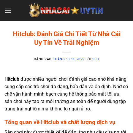
Bỏ
qua
nội
dung
Hitclub: Đánh Giá Chi Tiết Từ Nhà Cái
Uy Tín Về Trải Nghiệm
ĐĂNG VÀO
THÁNG 10 11, 2025
BỞI
SEO
Hitclub
được nhiều người chơi đánh giá cao nhờ khả năng
cung cấp các trò chơi đa dạng, hấp dẫn và ổn định. Nhờ cơ
chế vận hành minh bạch cùng hệ thống bảo mật tối ưu,
sân chơi này tạo ra môi trường an toàn để người dùng tập
trung trải nghiệm mà không lo ngại rủi ro.
Tổng quan về Hitclub và chất lượng dịch vụ
Sân chơi này được thiết kế để đáp ứng nhu cầu của người