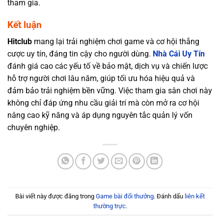
tham gia.
Kết luận
Hitclub
mang lại trải nghiệm chơi game và cơ hội thắng
cược uy tín, đáng tin cậy cho người dùng.
Nhà Cái Uy Tín
đánh giá cao các yếu tố về bảo mật, dịch vụ và chiến lược
hỗ trợ người chơi lâu năm, giúp tối ưu hóa hiệu quả và
đảm bảo trải nghiệm bền vững. Việc tham gia sân chơi này
không chỉ đáp ứng nhu cầu giải trí mà còn mở ra cơ hội
nâng cao kỹ năng và áp dụng nguyên tắc quản lý vốn
chuyên nghiệp.
Bài viết này được đăng trong
Game bài đổi thưởng
. Đánh dấu
liên kết
thường trực
.