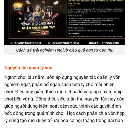
Cách để trải nghiệm Hitclub hiệu quả hơn từ cao thủ
Nguyên tắc quản lý vốn
Người chơi lâu năm luôn áp dụng nguyên tắc quản lý vốn
nghiêm ngặt, phân bổ ngân sách hợp lý cho mỗi phiên
chơi. Điều này giảm thiểu rủi ro thua lỗ và giúp duy trì nhịp
chơi bền vững. Đồng thời, việc tuân thủ nguyên tắc này còn
giúp người dùng kiểm soát cảm xúc, tránh các quyết định
bốc đồng trong quá trình chơi. Học cách phân chia vốn hợp
lý cũng tạo điều kiện tối ưu hóa cơ hội thắng trong dài hạn.