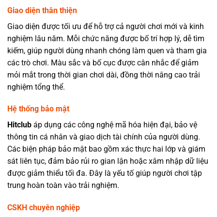
Giao diện thân thiện
Giao diện được tối ưu để hỗ trợ cả người chơi mới và kinh
nghiệm lâu năm. Mỗi chức năng được bố trí hợp lý, dễ tìm
kiếm, giúp người dùng nhanh chóng làm quen và tham gia
các trò chơi. Màu sắc và bố cục được cân nhắc để giảm
mỏi mắt trong thời gian chơi dài, đồng thời nâng cao trải
nghiệm tổng thể.
Hệ thống bảo mật
Hitclub
áp dụng các công nghệ mã hóa hiện đại, bảo vệ
thông tin cá nhân và giao dịch tài chính của người dùng.
Các biện pháp bảo mật bao gồm xác thực hai lớp và giám
sát liên tục, đảm bảo rủi ro gian lận hoặc xâm nhập dữ liệu
được giảm thiểu tối đa. Đây là yếu tố giúp người chơi tập
trung hoàn toàn vào trải nghiệm.
CSKH chuyên nghiệp