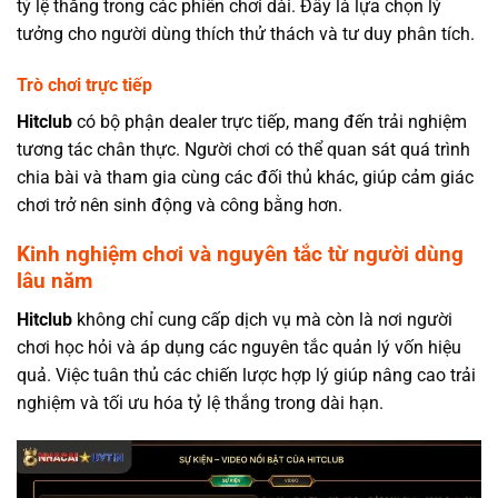
tỷ lệ thắng trong các phiên chơi dài. Đây là lựa chọn lý
tưởng cho người dùng thích thử thách và tư duy phân tích.
Trò chơi trực tiếp
Hitclub
có bộ phận dealer trực tiếp, mang đến trải nghiệm
tương tác chân thực. Người chơi có thể quan sát quá trình
chia bài và tham gia cùng các đối thủ khác, giúp cảm giác
chơi trở nên sinh động và công bằng hơn.
Kinh nghiệm chơi và nguyên tắc từ người dùng
lâu năm
Hitclub
không chỉ cung cấp dịch vụ mà còn là nơi người
chơi học hỏi và áp dụng các nguyên tắc quản lý vốn hiệu
quả. Việc tuân thủ các chiến lược hợp lý giúp nâng cao trải
nghiệm và tối ưu hóa tỷ lệ thắng trong dài hạn.