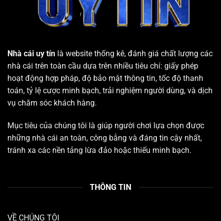
Nhà cái uy tín
là website thống kê, đánh giá chất lượng các
nhà cái trên toàn cầu dựa trên nhiều tiêu chí: giấy phép
hoạt động hợp pháp, độ bảo mật thông tin, tốc độ thanh
toán, tỷ lệ cược minh bạch, trải nghiệm người dùng, và dịch
vụ chăm sóc khách hàng.
Mục tiêu của chúng tôi là giúp người chơi lựa chọn được
những nhà cái an toàn, công bằng và đáng tin cậy nhất,
tránh xa các nền tảng lừa đảo hoặc thiếu minh bạch.
THÔNG TIN
VỀ CHÚNG TÔI