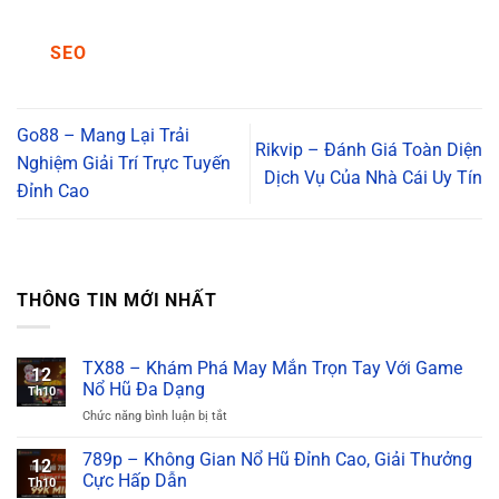
SEO
Go88 – Mang Lại Trải
Rikvip – Đánh Giá Toàn Diện
Nghiệm Giải Trí Trực Tuyến
Dịch Vụ Của Nhà Cái Uy Tín
Đỉnh Cao
THÔNG TIN MỚI NHẤT
TX88 – Khám Phá May Mắn Trọn Tay Với Game
12
Nổ Hũ Đa Dạng
Th10
Chức năng bình luận bị tắt
ở
TX88
–
789p – Không Gian Nổ Hũ Đỉnh Cao, Giải Thưởng
12
Khám
Cực Hấp Dẫn
Th10
Phá