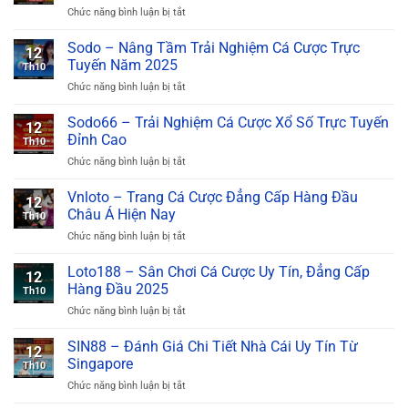
Xổ
Chức năng bình luận bị tắt
ở
Số
Số
79sodo
Trực
Hot
–
Sodo – Nâng Tầm Trải Nghiệm Cá Cược Trực
Tuyến
Nhất
12
Tận
Uy
Tuyến Năm 2025
Hiện
Th10
Hưởng
Tín,
Nay
Chức năng bình luận bị tắt
ở
Không
Tỷ
Sodo
Gian
Lệ
–
Sodo66 – Trải Nghiệm Cá Cược Xổ Số Trực Tuyến
Giải
Thưởng
12
Nâng
Trí
Đỉnh Cao
Cao
Th10
Tầm
Sống
Chức năng bình luận bị tắt
ở
Trải
Động,
Sodo66
Nghiệm
An
–
Vnloto – Trang Cá Cược Đẳng Cấp Hàng Đầu
Cá
Toàn
12
Trải
Cược
Châu Á Hiện Nay
Th10
Nghiệm
Trực
Chức năng bình luận bị tắt
ở
Cá
Tuyến
Vnloto
Cược
Năm
–
Loto188 – Sân Chơi Cá Cược Uy Tín, Đẳng Cấp
Xổ
2025
12
Trang
Số
Hàng Đầu 2025
Th10
Cá
Trực
Chức năng bình luận bị tắt
ở
Cược
Tuyến
Loto188
Đẳng
Đỉnh
–
SIN88 – Đánh Giá Chi Tiết Nhà Cái Uy Tín Từ
Cấp
Cao
12
Sân
Hàng
Singapore
Th10
Chơi
Đầu
Chức năng bình luận bị tắt
ở
Cá
Châu
SIN88
Cược
Á