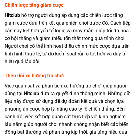
Chiến lược tăng giảm cược
Hitclub
hỗ trợ người dùng áp dụng các chiến lược tăng
giảm cược dựa trên kết quả phiên chơi trước đó. Cách tiếp
cận này kết hợp yếu tố logic và may mắn, giúp tối đa hóa
cơ hội thắng và giảm thiểu tổn thất trong quá trình chơi.
Người chơi có thể linh hoạt điều chỉnh mức cược dựa trên
tình hình thực tế, từ đó kiểm soát rủi ro tốt hơn và duy trì
hiệu quả lâu dài.
Theo dõi xu hướng trò chơi
Việc quan sát và phân tích xu hướng trò chơi giúp người
dùng tại
Hitclub
đưa ra quyết định thông minh. Những dữ
liệu này được sử dụng để dự đoán kết quả và chọn lựa
phương án cược hợp lý, nâng cao tỷ lệ chiến thắng. Bên
cạnh đó, việc kết hợp quan sát trực tiếp với kinh nghiệm
lâu năm giúp người chơi nhanh chóng nhận biết các biến
động bất thường và phản ứng kịp thời, gia tăng hiệu quả