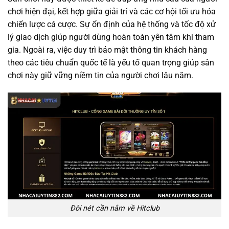
chơi hiện đại, kết hợp giữa giải trí và các cơ hội tối ưu hóa
chiến lược cá cược. Sự ổn định của hệ thống và tốc độ xử
lý giao dịch giúp người dùng hoàn toàn yên tâm khi tham
gia. Ngoài ra, việc duy trì bảo mật thông tin khách hàng
theo các tiêu chuẩn quốc tế là yếu tố quan trọng giúp sân
chơi này giữ vững niềm tin của người chơi lâu năm.
Đôi nét cần nắm về Hitclub