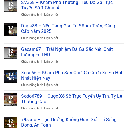
–
SV368 – Khám Phá Thương Hiệu Đá Gà Trực
Uy
Ngày
12
Nâng
Tín,
Tuyến Số 1 Châu Á
Th10
Tầm
Hấp
Chức năng bình luận bị tắt
ở
Trải
Dẫn
SV368
Nghiệm
Hàng
–
Daga88 – Nền Tảng Giải Trí Số An Toàn, Đẳng
Xem
Đầu
12
Khám
Đá
Cấp Năm 2025
Châu
Th10
Phá
Gà
Á
Chức năng bình luận bị tắt
ở
Thương
Chất
Daga88
Hiệu
Lượng,
–
Gacam67 – Trải Nghiệm Đá Gà Sắc Nét, Chất
Đá
Uy
12
Nền
Gà
Lượng Full HD
Tín
Th10
Tảng
Trực
Chức năng bình luận bị tắt
ở
Giải
Tuyến
Gacam67
Trí
Số
–
Xoso66 – Khám Phá Sân Chơi Cá Cược Xổ Số Hot
Số
1
12
Trải
An
Nhất Hiện Nay
Châu
Th10
Nghiệm
Toàn,
Á
Chức năng bình luận bị tắt
ở
Đá
Đẳng
Xoso66
Gà
Cấp
–
Sodo6789 – Cược Xổ Số Trực Tuyến Uy Tín, Tỷ Lệ
Sắc
Năm
12
Khám
Nét,
Thưởng Cao
2025
Th10
Phá
Chất
Chức năng bình luận bị tắt
ở
Sân
Lượng
Sodo6789
Chơi
Full
–
79sodo – Tận Hưởng Không Gian Giải Trí Sống
Cá
HD
12
Cược
Cược
Động, An Toàn
Th10
Xổ