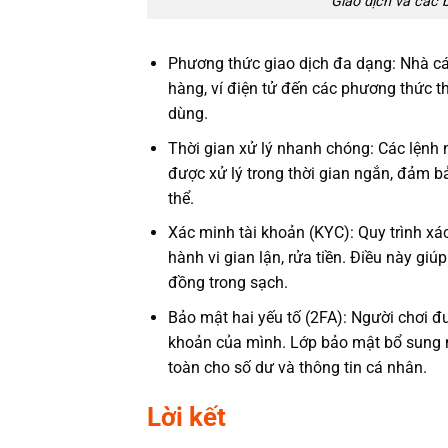
Giao dịch và các 
Phương thức giao dịch đa dạng: Nhà cái
hàng, ví điện tử đến các phương thức th
dùng.
Thời gian xử lý nhanh chóng: Các lệnh 
được xử lý trong thời gian ngắn, đảm 
thể.
Xác minh tài khoản (KYC): Quy trình x
hành vi gian lận, rửa tiền. Điều này gi
đồng trong sạch.
Bảo mật hai yếu tố (2FA): Người chơi đư
khoản của mình. Lớp bảo mật bổ sung n
toàn cho số dư và thông tin cá nhân.
Lời kết