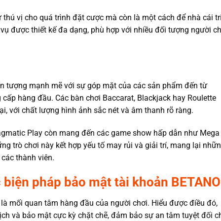
thú vị cho quá trình đặt cược mà còn là một cách để nhà cái tr
ụ được thiết kế đa dạng, phù hợp với nhiều đối tượng người ch
n tượng mạnh mẽ với sự góp mặt của các sản phẩm đến từ
 cấp hàng đầu. Các bàn chơi Baccarat, Blackjack hay Roulette
ại, với chất lượng hình ảnh sắc nét và âm thanh rõ ràng.
 Pragmatic Play còn mang đến các game show hấp dẫn như Mega
trò chơi này kết hợp yếu tố may rủi và giải trí, mang lại nhữ
các thành viên.
ác biện pháp bảo mật tài khoản BETANO
n là mối quan tâm hàng đầu của người chơi. Hiểu được điều đó,
ịch và bảo mật cực kỳ chặt chẽ, đảm bảo sự an tâm tuyệt đối c