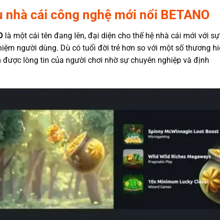
u nhà cái công nghệ mới nổi BETANO
O
là một cái tên đang lên, đại diện cho thế hệ nhà cái mới với sự
iệm người dùng. Dù có tuổi đời trẻ hơn so với một số thương h
 được lòng tin của người chơi nhờ sự chuyên nghiệp và định