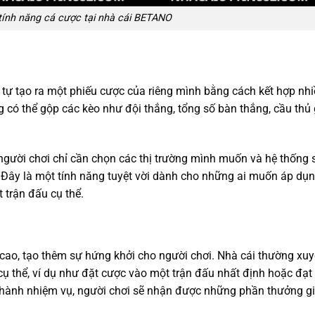
ính năng cá cược tại nhà cái BETANO
 tự tạo ra một phiếu cược của riêng mình bằng cách kết hợp nh
 có thể gộp các kèo như đội thắng, tổng số bàn thắng, cầu thủ 
 người chơi chỉ cần chọn các thị trường mình muốn và hệ thống 
g. Đây là một tính năng tuyệt vời dành cho những ai muốn áp dụ
 trận đấu cụ thể.
 cao, tạo thêm sự hứng khởi cho người chơi. Nhà cái thường xu
ụ thể, ví dụ như đặt cược vào một trận đấu nhất định hoặc đạt
hành nhiệm vụ, người chơi sẽ nhận được những phần thưởng g