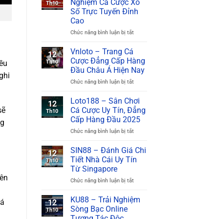
Nghiệm Cá Cược Xổ
Th10
Tầm
Động,
Số Trực Tuyến Đỉnh
Trải
An
Cao
Nghiệm
Toàn
Cá
Chức năng bình luận bị tắt
ở
Cược
Sodo66
Trực
–
Vnloto – Trang Cá
12
Tuyến
Trải
Cược Đẳng Cấp Hàng
Th10
iều
Năm
Nghiệm
Đầu Châu Á Hiện Nay
2025
Cá
ghi
Chức năng bình luận bị tắt
ở
Cược
Vnloto
Xổ
–
Số
Loto188 – Sân Chơi
12
Trang
Trực
Cá Cược Uy Tín, Đẳng
sẽ
Th10
Cá
Tuyến
Cấp Hàng Đầu 2025
ng
Cược
Đỉnh
Chức năng bình luận bị tắt
ở
Đẳng
Cao
Loto188
Cấp
–
Hàng
SIN88 – Đánh Giá Chi
12
Sân
Đầu
Tiết Nhà Cái Uy Tín
Th10
Chơi
Châu
Từ Singapore
Cá
Á
yên
Chức năng bình luận bị tắt
ở
Cược
Hiện
SIN88
Uy
Nay
–
Tín,
KU88 – Trải Nghiệm
iá
12
Đánh
Đẳng
Sòng Bạc Online
Th10
Giá
Cấp
Tương Tác Độc