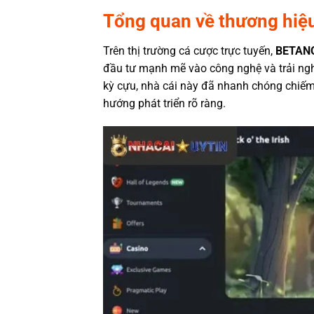
Tổng quan về thương hiệ
Trên thị trường cá cược trực tuyến,
BETAN
đầu tư mạnh mẽ vào công nghệ và trải ngh
kỳ cựu, nhà cái này đã nhanh chóng chiếm
hướng phát triển rõ ràng.