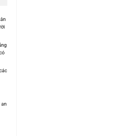
gân
ười
cũng
có
 các
 an